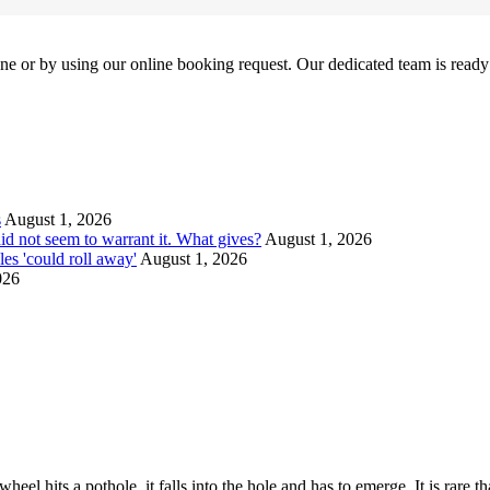
ne or by using our online booking request. Our dedicated team is ready 
s
August 1, 2026
id not seem to warrant it. What gives?
August 1, 2026
es 'could roll away'
August 1, 2026
026
l hits a pothole, it falls into the hole and has to emerge. It is rare that