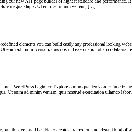
ding our new AIT page builder of highest standard and performance. It i
t dolore magna aliqua. Ut enim ad minim veniam, […]
edefined elements you can build easily any professional looking website
 Ut enim ad minim veniam, quis nostrud exercitation ullamco laboris nis
are a WordPress beginner. Explore our unique items order function usin
qua. Ut enim ad minim veniam, quis nostrud exercitation ullamco laboris
ut, thus you will be able to create any modern and elegant kind of webs