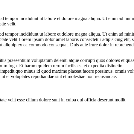
od tempor incididunt ut labore et dolore magna aliqua. Ut enim ad minim
te velit.
od tempor incididunt ut labore et dolore magna aliqua. Ut enim ad minim
tate velit.Lorem ipsum dolor amet laboris consectetur adipisicing elit,
ut aliquip ex ea commodo consequat. Duis aute irure dolor in reprehend
iis praesentium voluptatum deleniti atque corrupti quos dolores et quas 
orum fuga. Et harum quidem rerum facilis est et expedita distinctio.
l impedit quo minus id quod maxime placeat facere possimus, omnis vo
t ut et voluptates repudiandae sint et molestiae non recusandae.
ate velit esse cillum dolore sunt in culpa qui officia deserunt mollit