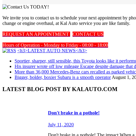
We invite you to contact us to schedule your next appointment by pho
change or engine overhaul, at Kal Auto service you are like family.
REQUEST AN APPOINTMENT
CONTACT US
Hours of Operation - Monday to Friday - 08:00 - 18:00
<h3>LATEST AUTO NEWS</h3>
Sportier, sharper, still sensible, this Toyota looks like it perform
His insurer wrote off low mileage Escape despite damage that d
More than 36,000 Mercedes-Benz cars recalled as parked vehicl
Bigger, bolder, boxier Subaru is a smooth operator
August 1, 2
LATEST BLOG POST BY KALAUTO.COM
Don't brake in a pothole!
July 11, 2020
Don't brake in a pothole! The impact When a whee